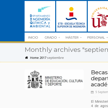
INICIO
GRADO
MÁSTER
PERSONAL
Monthly archives "septie
Home
2017
septiembre
Becas
depart
acadé
5 Septem
El Ministe
4 de agos