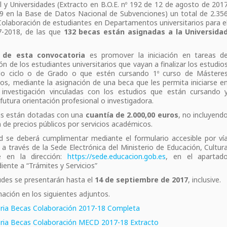
l y Universidades (Extracto en B.O.E. nº 192 de 12 de agosto de 201
9 en la Base de Datos Nacional de Subvenciones) un total de 2.35
olaboración de estudiantes en Departamentos universitarios para e
7-2018, de las que
132 becas están asignadas a la Universida
.
o de esta convocatoria
es promover la iniciación en tareas d
ón de los estudiantes universitarios que vayan a finalizar los estudio
o ciclo o de Grado o que estén cursando 1º curso de Mástere
rios, mediante la asignación de una beca que les permita iniciarse e
 investigación vinculadas con los estudios que están cursando 
u futura orientación profesional o investigadora.
as están dotadas con una
cuantía de 2.000,00 euros
, no incluyend
n de precios públicos por servicios académicos.
ud se deberá cumplimentar mediante el formulario accesible por ví
 a través de la Sede Electrónica del Ministerio de Educación, Cultur
e en la dirección:
https://sede.educacion.gob.es
, en el apartad
iente a “Trámites y Servicios”
tudes se presentarán hasta el
14 de septiembre de 2017
, inclusive.
ación en los siguientes adjuntos.
ria Becas Colaboración 2017-18 Completa
ria Becas Colaboración MECD 2017-18 Extracto