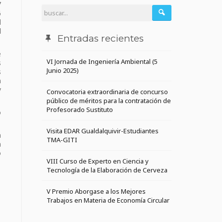
7
6
l
d
Entradas recientes
e
VI Jornada de Ingeniería Ambiental (5
s
Junio 2025)
s
n
y
Convocatoria extraordinaria de concurso
público de méritos para la contratación de
Profesorado Sustituto
o
Visita EDAR Gualdalquivir-Estudiantes
a
TMA-GITI
a
o
VIII Curso de Experto en Ciencia y
Tecnología de la Elaboración de Cerveza
V Premio Aborgase a los Mejores
Trabajos en Materia de Economía Circular