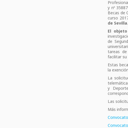
Profesiona
y nº 35887
Becas de C
curso 201
de Sevilla
El objet
investigaci
de Segund
universita
tareas de
facilitar s
Estas bec
la exenció
La solicit
telemática
y Deport
correspond
Las solici
Más inform
Convocato
Convocato