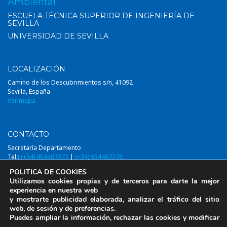
Ambiental
ESCUELA TÉCNICA SUPERIOR DE INGENIERÍA DE
SEVILLA
UNIVERSIDAD DE SEVILLA
LOCALIZACIÓN
Camino de los Descubrimientos s/n, 41092
Sevilla, España
Ver mapa
CONTACTO
Secretaría Departamento
Tel.:
(+34) 954487272
|
(+34) 954487276
Email:
diqa@us.es
POLITICA DE COOKIES
Utilizamos cookies propias y de terceros para darte la mejor
experiencia en nuestra web
y mostrarte publicidad elaborada, analizar el tráfico del sitio
web, de sesión y de preferencias.
© 2014-2026, DIQAUS (Departamento Ingeniería Química y Ambiental,
Puedes ampliar la información, rechazar las cookies y modificar
Universidad de Sevilla)