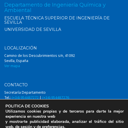
Departamento de Ingeniería Química y
Ambiental
ESCUELA TÉCNICA SUPERIOR DE INGENIERÍA DE
SEVILLA
UNIVERSIDAD DE SEVILLA
LOCALIZACIÓN
Camino de los Descubrimientos s/n, 41092
Sevilla, España
Ver mapa
CONTACTO
Secretaría Departamento
Tel.:
(+34) 954487272
|
(+34) 954487276
Email:
diqa@us.es
POLITICA DE COOKIES
Utilizamos cookies propias y de terceros para darte la mejor
experiencia en nuestra web
y mostrarte publicidad elaborada, analizar el tráfico del sitio
web, de sesión y de preferencias.