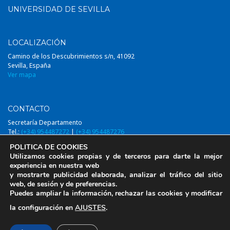
UNIVERSIDAD DE SEVILLA
LOCALIZACIÓN
Camino de los Descubrimientos s/n, 41092
Sevilla, España
Ver mapa
CONTACTO
Secretaría Departamento
Tel.:
(+34) 954487272
|
(+34) 954487276
Email:
diqa@us.es
POLITICA DE COOKIES
Utilizamos cookies propias y de terceros para darte la mejor
experiencia en nuestra web
y mostrarte publicidad elaborada, analizar el tráfico del sitio
web, de sesión y de preferencias.
© 2014-2026, DIQAUS (Departamento Ingeniería Química y Ambiental,
Puedes ampliar la información, rechazar las cookies y modificar
Universidad de Sevilla)
la configuración en
AJUSTES
.
Aviso Legal