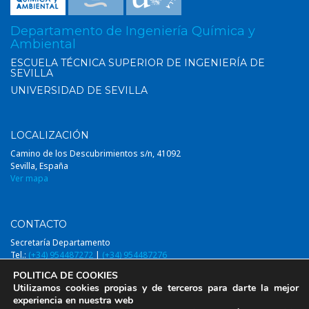
Departamento de Ingeniería Química y
Ambiental
ESCUELA TÉCNICA SUPERIOR DE INGENIERÍA DE
SEVILLA
UNIVERSIDAD DE SEVILLA
LOCALIZACIÓN
Camino de los Descubrimientos s/n, 41092
Sevilla, España
Ver mapa
CONTACTO
Secretaría Departamento
Tel.:
(+34) 954487272
|
(+34) 954487276
Email:
diqa@us.es
POLITICA DE COOKIES
Utilizamos cookies propias y de terceros para darte la mejor
experiencia en nuestra web