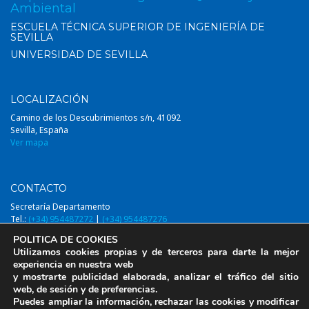
Ambiental
ESCUELA TÉCNICA SUPERIOR DE INGENIERÍA DE
SEVILLA
UNIVERSIDAD DE SEVILLA
LOCALIZACIÓN
Camino de los Descubrimientos s/n, 41092
Sevilla, España
Ver mapa
CONTACTO
Secretaría Departamento
Tel.:
(+34) 954487272
|
(+34) 954487276
Email:
diqa@us.es
POLITICA DE COOKIES
Utilizamos cookies propias y de terceros para darte la mejor
experiencia en nuestra web
y mostrarte publicidad elaborada, analizar el tráfico del sitio
web, de sesión y de preferencias.
© 2014-2026, DIQAUS (Departamento Ingeniería Química y Ambiental,
Puedes ampliar la información, rechazar las cookies y modificar
Universidad de Sevilla)