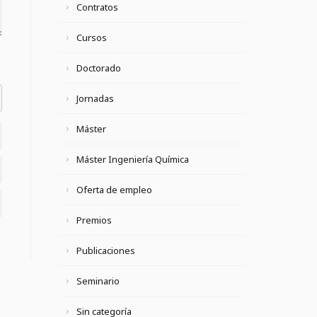
Contratos
Cursos
Doctorado
Jornadas
el datetime=""> <em> <i> <q cite=""> <strike> <strong>
Máster
Máster Ingeniería Química
Oferta de empleo
Premios
Publicaciones
Seminario
Sin categoría