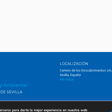
LOCALIZACIÓN
Camino de los Descubrimientos s/n
Sevilla, España
Ver mapa
 y Ambiental
 DE SEVILLA
erceros para darte la mejor experiencia en nuestra web