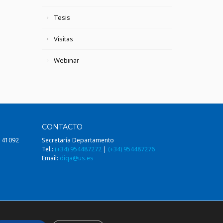
Tesis
Visitas
Webinar
CONTACTO
, 41092
Secretaría Departamento
Tel.:
(+34) 954487272
|
(+34) 954487276
Email:
diqa@us.es