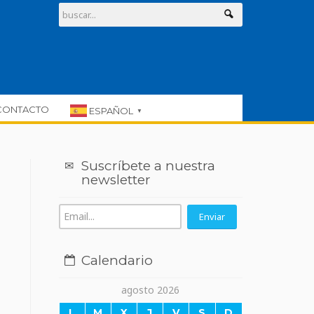
CONTACTO
ESPAÑOL
▼
Suscríbete a nuestra
newsletter
Calendario
agosto 2026
L
M
X
J
V
S
D