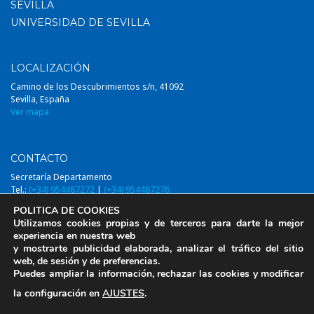
SEVILLA
UNIVERSIDAD DE SEVILLA
LOCALIZACIÓN
Camino de los Descubrimientos s/n, 41092
Sevilla, España
Ver mapa
CONTACTO
Secretaría Departamento
Tel.:
(+34) 954487272
|
(+34) 954487276
Email:
diqa@us.es
POLITICA DE COOKIES
Utilizamos cookies propias y de terceros para darte la mejor
experiencia en nuestra web
y mostrarte publicidad elaborada, analizar el tráfico del sitio
web, de sesión y de preferencias.
© 2014-2026, DIQAUS (Departamento Ingeniería Química y Ambiental,
Puedes ampliar la información, rechazar las cookies y modificar
Universidad de Sevilla)
la configuración en
AJUSTES
.
Aviso Legal