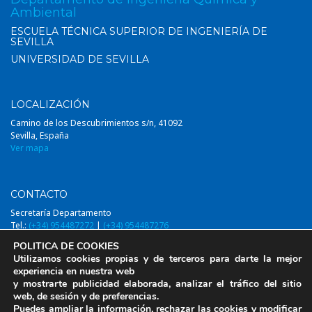
Ambiental
ESCUELA TÉCNICA SUPERIOR DE INGENIERÍA DE
SEVILLA
UNIVERSIDAD DE SEVILLA
LOCALIZACIÓN
Camino de los Descubrimientos s/n, 41092
Sevilla, España
Ver mapa
CONTACTO
Secretaría Departamento
Tel.:
(+34) 954487272
|
(+34) 954487276
Email:
diqa@us.es
POLITICA DE COOKIES
Utilizamos cookies propias y de terceros para darte la mejor
experiencia en nuestra web
y mostrarte publicidad elaborada, analizar el tráfico del sitio
web, de sesión y de preferencias.
© 2014-2026, DIQAUS (Departamento Ingeniería Química y Ambiental,
Puedes ampliar la información, rechazar las cookies y modificar