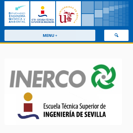
MENU
+