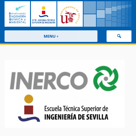
MENU
+