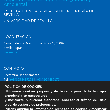
Ambiental
ESCUELA TÉCNICA SUPERIOR DE INGENIERÍA DE
SEVILLA
UNIVERSIDAD DE SEVILLA
LOCALIZACIÓN
Camino de los Descubrimientos s/n, 41092
Sevilla, España
Ver mapa
CONTACTO
Secretaría Departamento
Tel.:
(+34) 954487272
|
(+34) 954487276
Email:
diqa@us.es
POLITICA DE COOKIES
Utilizamos cookies propias y de terceros para darte la mejor
experiencia en nuestra web
y mostrarte publicidad elaborada, analizar el tráfico del sitio
web, de sesión y de preferencias.
© 2014-2026, DIQAUS (Departamento Ingeniería Química y Ambiental,
Puedes ampliar la información, rechazar las cookies y modificar