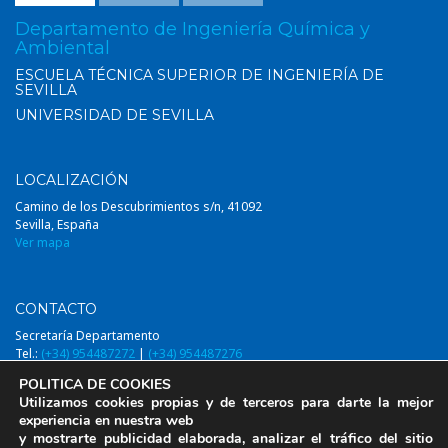
Departamento de Ingeniería Química y
Ambiental
ESCUELA TÉCNICA SUPERIOR DE INGENIERÍA DE
SEVILLA
UNIVERSIDAD DE SEVILLA
LOCALIZACIÓN
Camino de los Descubrimientos s/n, 41092
Sevilla, España
Ver mapa
CONTACTO
Secretaría Departamento
Tel.:
(+34) 954487272
|
(+34) 954487276
Email:
diqa@us.es
POLITICA DE COOKIES
Utilizamos cookies propias y de terceros para darte la mejor
experiencia en nuestra web
y mostrarte publicidad elaborada, analizar el tráfico del sitio