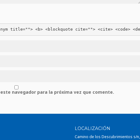
onym title=""> <b> <blockquote cite=""> <cite> <code> <d
 este navegador para la próxima vez que comente.
LOCALIZACIÓN
Camino de los Descubrimientos s/n