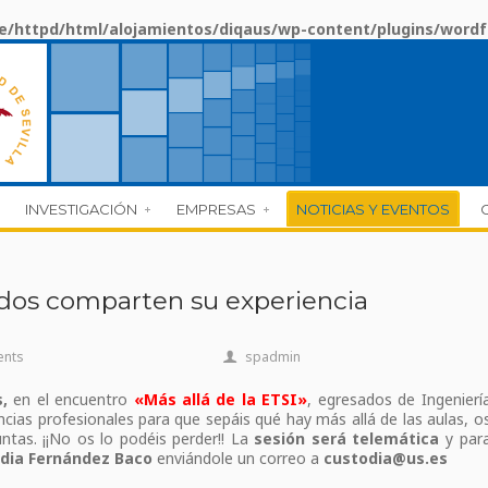
/httpd/html/alojamientos/diqaus/wp-content/plugins/wordf
INVESTIGACIÓN
EMPRESAS
NOTICIAS Y EVENTOS
sados comparten su experiencia
ents
spadmin
,
en el encuentro
«Más allá de la ETSI»
, egresados de Ingenierí
cias profesionales para que sepáis qué hay más allá de las aulas, o
tas. ¡¡No os lo podéis perder!! La
sesión será telemática
y par
dia Fernández Baco
enviándole un correo a
custodia@us.es