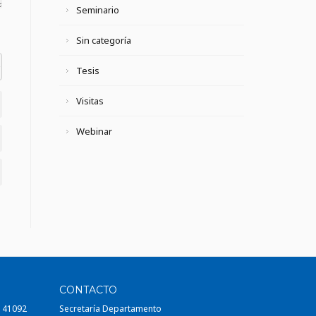
Seminario
Sin categoría
el datetime=""> <em> <i> <q cite=""> <strike> <strong>
Tesis
Visitas
Webinar
CONTACTO
, 41092
Secretaría Departamento