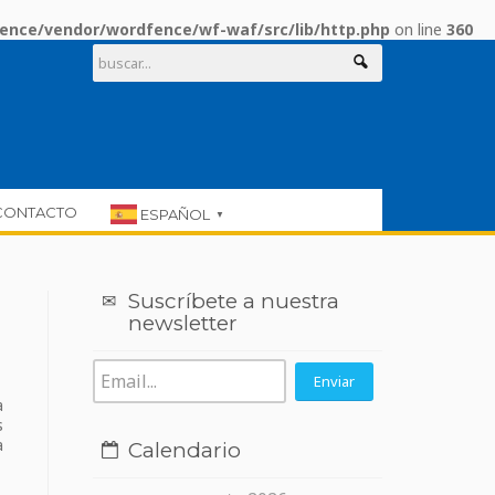
ence/vendor/wordfence/wf-waf/src/lib/http.php
on line
360
CONTACTO
ESPAÑOL
▼
Suscríbete a nuestra
newsletter
a
s
a
Calendario