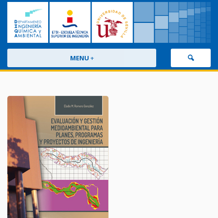
MENU
+