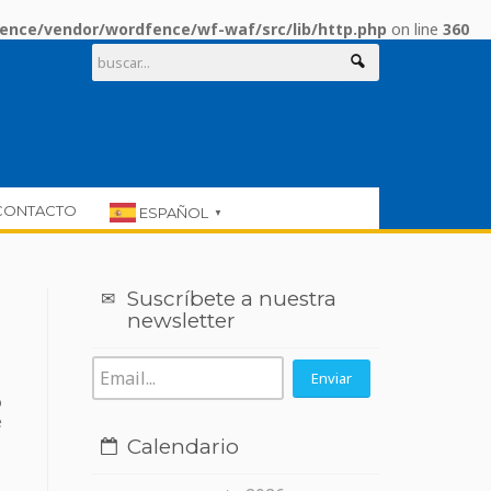
ence/vendor/wordfence/wf-waf/src/lib/http.php
on line
360
CONTACTO
ESPAÑOL
▼
Suscríbete a nuestra
newsletter
o
e
Calendario