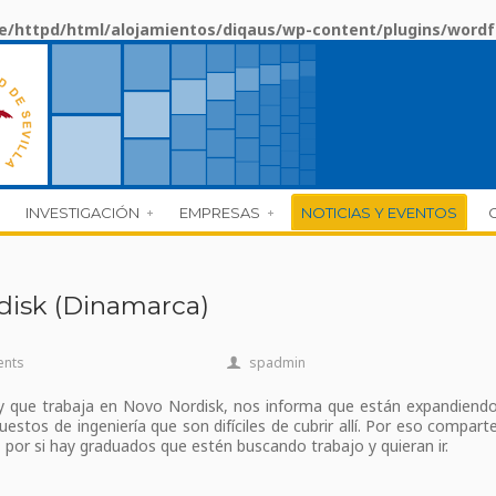
/httpd/html/alojamientos/diqaus/wp-content/plugins/wordf
INVESTIGACIÓN
EMPRESAS
NOTICIAS Y EVENTOS
disk (Dinamarca)
ents
spadmin
 y que trabaja en Novo Nordisk, nos informa que están expandiend
stos de ingeniería que son difíciles de cubrir allí. Por eso compart
 por si hay graduados que estén buscando trabajo y quieran ir.