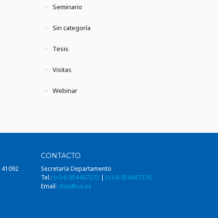
Seminario
Sin categoría
Tesis
Visitas
Webinar
CONTACTO
, 41092
Secretaría Departamento
Tel.:
(+34) 954487272
|
(+34) 954487276
Email:
diqa@us.es