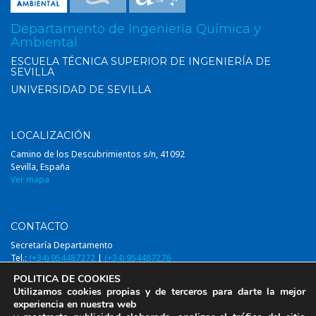
Departamento de Ingeniería Química y
Ambiental
ESCUELA TÉCNICA SUPERIOR DE INGENIERÍA DE
SEVILLA
UNIVERSIDAD DE SEVILLA
LOCALIZACIÓN
Camino de los Descubrimientos s/n, 41092
Sevilla, España
Ver mapa
CONTACTO
Secretaría Departamento
Tel.:
(+34) 954487272
|
(+34) 954487276
Email:
diqa@us.es
POLITICA DE COOKIES
Utilizamos cookies propias y de terceros para darte la mejor
experiencia en nuestra web