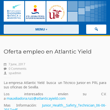
MENU
+
Oferta empleo en Atlantic Yield
7 June, 2017
0 Comments
spadmin
La empresa Atlantic Yield busca un Técnico Junior en PRL para
sus oficinas de Sevilla.
Los interesados envíen su C.V.
a
mauxiliadora.ruiz@atlanticayield.com
Mas Información:
Junior_Health__Safety_Technician_06-06-
2017.pdf