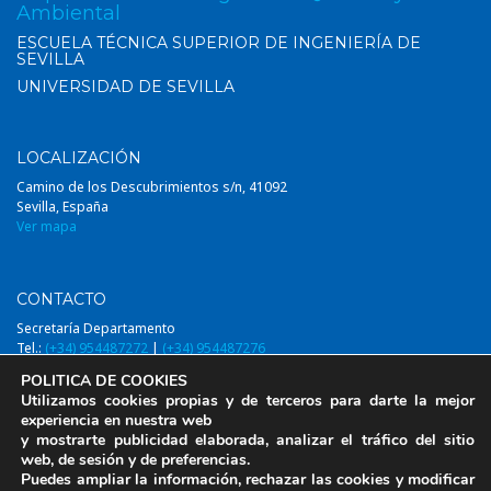
Ambiental
ESCUELA TÉCNICA SUPERIOR DE INGENIERÍA DE
SEVILLA
UNIVERSIDAD DE SEVILLA
LOCALIZACIÓN
Camino de los Descubrimientos s/n, 41092
Sevilla, España
Ver mapa
CONTACTO
Secretaría Departamento
Tel.:
(+34) 954487272
|
(+34) 954487276
Email:
diqa@us.es
POLITICA DE COOKIES
Utilizamos cookies propias y de terceros para darte la mejor
experiencia en nuestra web
y mostrarte publicidad elaborada, analizar el tráfico del sitio
web, de sesión y de preferencias.
© 2014-2026, DIQAUS (Departamento Ingeniería Química y Ambiental,
Puedes ampliar la información, rechazar las cookies y modificar
Universidad de Sevilla)