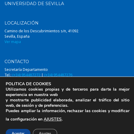
UNIVERSIDAD DE SEVILLA
LOCALIZACIÓN
Camino de los Descubrimientos s/n, 41092
Sevilla, España
Ver mapa
CONTACTO
Secretaría Departamento
Tel.:
(+34) 954487272
|
(+34) 954487276
Email:
diqa@us.es
POLITICA DE COOKIES
Utilizamos cookies propias y de terceros para darte la mejor
experiencia en nuestra web
y mostrarte publicidad elaborada, analizar el tráfico del sitio
web, de sesión y de preferencias.
© 2014-2026, DIQAUS (Departamento Ingeniería Química y Ambiental,
Puedes ampliar la información, rechazar las cookies y modificar
Universidad de Sevilla)
la configuración en
AJUSTES
.
Aviso Legal
Aceptar
Ajustes