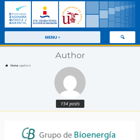
MENU
+
Author
Home
spadmin
154 posts