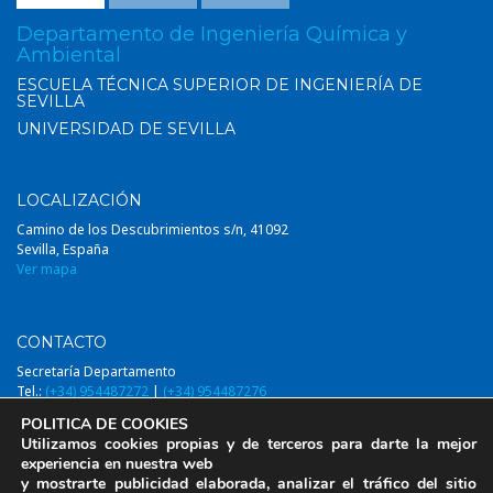
Departamento de Ingeniería Química y
Ambiental
ESCUELA TÉCNICA SUPERIOR DE INGENIERÍA DE
SEVILLA
UNIVERSIDAD DE SEVILLA
LOCALIZACIÓN
Camino de los Descubrimientos s/n, 41092
Sevilla, España
Ver mapa
CONTACTO
Secretaría Departamento
Tel.:
(+34) 954487272
|
(+34) 954487276
Email:
diqa@us.es
POLITICA DE COOKIES
Utilizamos cookies propias y de terceros para darte la mejor
experiencia en nuestra web
y mostrarte publicidad elaborada, analizar el tráfico del sitio