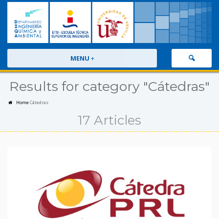
MENU
+
Results for category "Cátedras"
Home
Cátedras
17 Articles