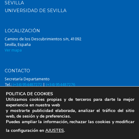
SEVILLA
UNIVERSIDAD DE SEVILLA
LOCALIZACIÓN
Camino de los Descubrimientos s/n, 41092
Sevilla, España
Ver mapa
CONTACTO
Secretaría Departamento
Tel.:
(+34) 954487272
|
(+34) 954487276
Email:
diqa@us.es
POLITICA DE COOKIES
Utilizamos cookies propias y de terceros para darte la mejor
experiencia en nuestra web
y mostrarte publicidad elaborada, analizar el tráfico del sitio
web, de sesión y de preferencias.
© 2014-2026, DIQAUS (Departamento Ingeniería Química y Ambiental,
Puedes ampliar la información, rechazar las cookies y modificar
Universidad de Sevilla)
la configuración en
AJUSTES
.
Aviso Legal