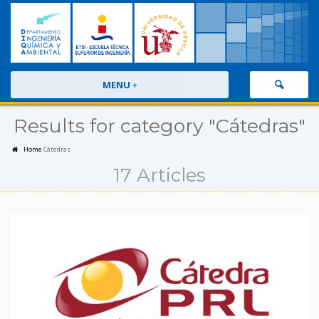
MENU
+
Results for category "Cátedras"
Home
Cátedras
17 Articles