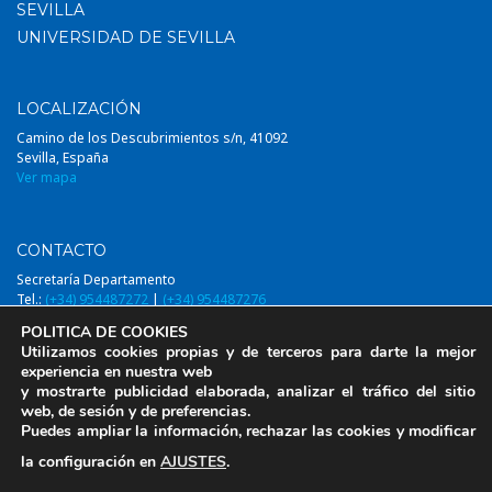
SEVILLA
UNIVERSIDAD DE SEVILLA
LOCALIZACIÓN
Camino de los Descubrimientos s/n, 41092
Sevilla, España
Ver mapa
CONTACTO
Secretaría Departamento
Tel.:
(+34) 954487272
|
(+34) 954487276
Email:
diqa@us.es
POLITICA DE COOKIES
Utilizamos cookies propias y de terceros para darte la mejor
experiencia en nuestra web
y mostrarte publicidad elaborada, analizar el tráfico del sitio
web, de sesión y de preferencias.
© 2014-2026, DIQAUS (Departamento Ingeniería Química y Ambiental,
Puedes ampliar la información, rechazar las cookies y modificar
Universidad de Sevilla)
la configuración en
AJUSTES
.
Aviso Legal