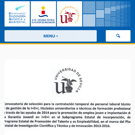
MENU
+