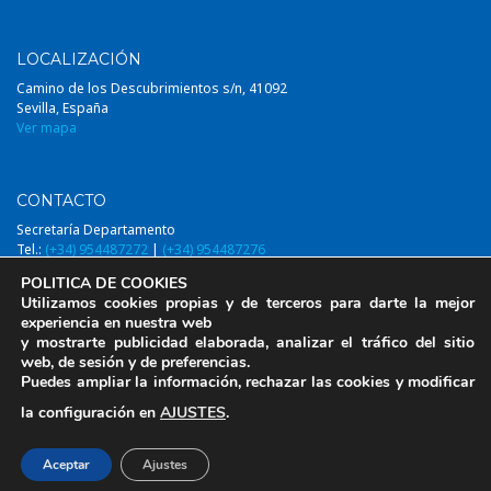
LOCALIZACIÓN
Camino de los Descubrimientos s/n, 41092
Sevilla, España
Ver mapa
CONTACTO
Secretaría Departamento
Tel.:
(+34) 954487272
|
(+34) 954487276
Email:
diqa@us.es
POLITICA DE COOKIES
Utilizamos cookies propias y de terceros para darte la mejor
experiencia en nuestra web
y mostrarte publicidad elaborada, analizar el tráfico del sitio
web, de sesión y de preferencias.
© 2014-2026, DIQAUS (Departamento Ingeniería Química y Ambiental,
Puedes ampliar la información, rechazar las cookies y modificar
Universidad de Sevilla)
la configuración en
AJUSTES
.
Aviso Legal
Aceptar
Ajustes