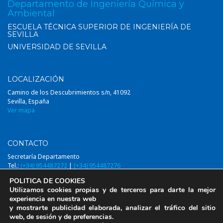
Departamento de Ingeniería Química y
Ambiental
ESCUELA TÉCNICA SUPERIOR DE INGENIERÍA DE
SEVILLA
UNIVERSIDAD DE SEVILLA
LOCALIZACIÓN
Camino de los Descubrimientos s/n, 41092
Sevilla, España
Ver mapa
CONTACTO
Secretaría Departamento
Tel.:
(+34) 954487272
|
(+34) 954487276
Email:
diqa@us.es
POLITICA DE COOKIES
Utilizamos cookies propias y de terceros para darte la mejor
experiencia en nuestra web
y mostrarte publicidad elaborada, analizar el tráfico del sitio
web, de sesión y de preferencias.
© 2014-2026, DIQAUS (Departamento Ingeniería Química y Ambiental,