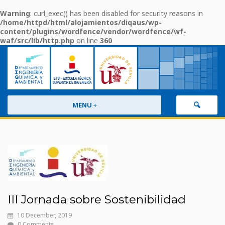
Warning
: curl_exec() has been disabled for security reasons in
/home/httpd/html/alojamientos/diqaus/wp-
content/plugins/wordfence/vendor/wordfence/wf-
waf/src/lib/http.php
on line
360
MENU
+
III Jornada sobre Sostenibilidad
10 December, 2019
0 Comments