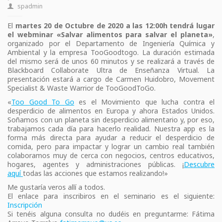
spadmin
El
martes 20 de Octubre de 2020 a las 12:00h tendrá lugar
el
webminar
«Salvar alimentos para salvar el planeta»
,
organizado por el Departamento de Ingeniería Química y
Ambiental y la empresa TooGoodtogo. La duración estimada
del mismo será de unos 60 minutos y se realizará a través de
Blackboard Collaborate Ultra de Enseñanza Virtual. La
presentación estará a cargo de Carmen Huidobro, Movement
Specialist & Waste Warrior de TooGoodToGo.
«
Too
Good
To
Go
es el Movimiento que lucha contra el
desperdicio de alimentos en Europa y ahora Estados Unidos.
Soñamos con un planeta sin desperdicio alimentario y, por eso,
trabajamos cada día para hacerlo realidad. Nuestra app es la
forma más directa para ayudar a reducir el desperdicio de
comida, pero para impactar y lograr un cambio real también
colaboramos muy de cerca con negocios, centros educativos,
hogares, agentes y administraciones públicas. ¡
Descubre
aquí
todas las acciones que estamos realizando!»
Me gustaría veros allí a todos.
El enlace para inscribiros en el seminario es el siguiente:
Inscripción
Si tenéis alguna consulta no dudéis en preguntarme: Fátima