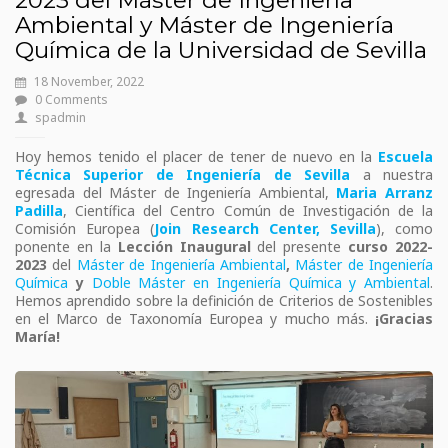
2023 del Máster de Ingeniería
Ambiental y Máster de Ingeniería
Química de la Universidad de Sevilla
18 November, 2022
0 Comments
spadmin
Hoy hemos tenido el placer de tener de nuevo en la
Escuela
Técnica Superior de Ingeniería de Sevilla
a nuestra
egresada del Máster de Ingeniería Ambiental,
Maria Arranz
Padilla
, Científica del Centro Común de Investigación de la
Comisión Europea (
Join Research Center, Sevilla
), como
ponente en la
Lección Inaugural
del presente
curso 2022-
2023
del
Máster de Ingeniería Ambiental
,
Máster de Ingeniería
Química
y
Doble Máster en Ingeniería Química y Ambiental
.
Hemos aprendido sobre la definición de Criterios de Sostenibles
en el Marco de Taxonomía Europea y mucho más.
¡Gracias
María!