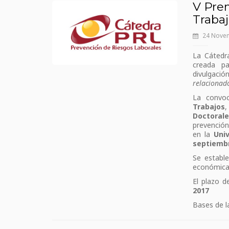
V Prem
Traba
24 Nove
La Cátedra
creada pa
divulgació
relacionad
La convoc
Trabajos
Doctoral
prevención
en la
Univ
septiemb
Se establ
económica 
El plazo 
2017
Bases de 