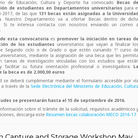
erio de Educación, Cultura y Deporte ha convocado
Becas d
ción de estudiantes en Departamentos universitarios
para e
6-2017, de las que
131 becas están asignadas a la Universida
a
. Nuestro Departamento va a ofertar Becas dentro de dich
n. Si te interesa contacta con nosotros enviando un correo 
s
 de esta convocatoria
es
promover la iniciación en tareas d
ción de los estudiantes
universitarios que vayan a finalizar lo
de Segundo ciclo o de Grado o que estén cursando 1º curso d
niversitarios, mediante la asignación de una beca que les permit
en tareas de investigación vinculadas con los estudios que está
y facilitar su futura orientación profesional o investigadora.
L
e la beca es de 2.000,00 euros
ud se deberá cumplimentar mediante el formulario accesible por ví
 a través de la
Sede Electrónica del Ministerio de Educación, Cultur
itudes se presentarán hasta el 15 de septiembre de 2016.
nformación sobre el trámite de la solicitud, requisitos académicos 
iciones, descarga este
Resumen becas colaboración MECD 2016-17
n Capture and Storage Workshop May