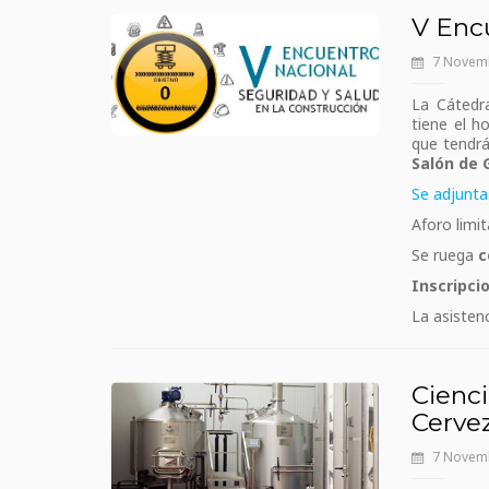
V Enc
7 Novemb
La Cátedra
tiene el ho
que tendrá
Salón de 
Se adjunta
Aforo limi
Se ruega
c
Inscripci
La asisten
Cienci
Cervez
7 Novemb