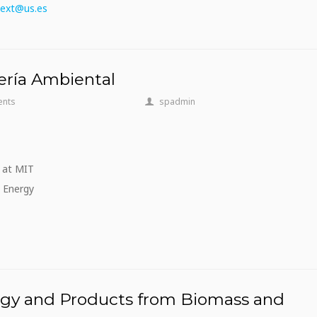
-ext@us.es
0
iería Ambiental
ents
spadmin
at
MIT
E
n
ergy
gy and Products from Biomass and