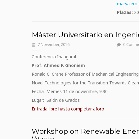
marvalero
Plazas:
2
Máster Universitario en Ingen
7 November, 2016
0 Comm
Conferencia Inaugural
P
r
o
f
.
Ahmed
F
.
Gh
o
niem
R
o
n
ald
C.
Crane
P
r
o
f
esso
r
of
Mec
h
ani
c
al
E
nginee
r
i
n
g
N
o
vel
T
echn
ol
o
gi
e
s
f
o
r
the
T
ra
nsiti
o
n
T
o
ward
s
C
lean
Fecha: Viernes 11 de noviembre, 9:30
Lugar: Salón de Grados
Entrada libre hasta completar aforo
Workshop on Renewable Ener
Waste