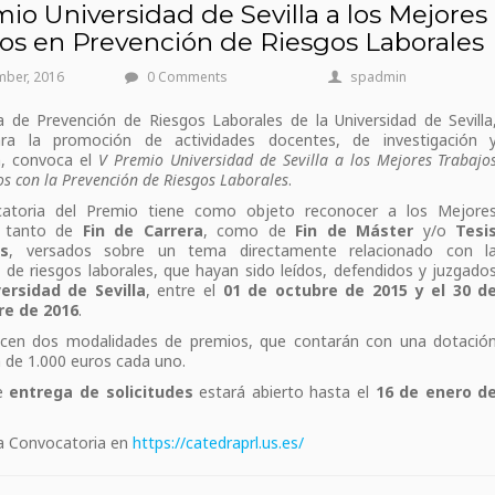
io Universidad de Sevilla a los Mejores
jos en Prevención de Riesgos Laborales
mber, 2016
0 Comments
spadmin
 de Prevención de Riesgos Laborales de la Universidad de Sevilla
ra la promoción de actividades docentes, de investigación 
n, convoca el
V Premio Universidad de Sevilla a los Mejores Trabajo
os con la Prevención de Riesgos Laborales
.
atoria del Premio tiene como objeto reconocer a los Mejore
, tanto de
Fin de Carrera
, como de
Fin de Máster
y/o
Tesi
es
, versados sobre un tema directamente relacionado con l
 de riesgos laborales, que hayan sido leídos, defendidos y juzgado
ersidad de Sevilla
, entre el
01 de octubre de 2015 y el 30 d
re de 2016
.
ecen dos modalidades de premios, que contarán con una dotació
de 1.000 euros cada uno.
de
entrega de solicitudes
estará abierto hasta el
16 de enero d
la Convocatoria en
https://catedraprl.us.es/