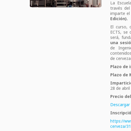
La Escuel
través del
imparte e
Edición).
El curso, 
ECTS, se 
será, fun
una sesió
de Ingeni
contenidos
de cerveza 
Plazo de i
Plazo de 
Impartici
28 de abri
Precio de
Descargar 
Inscripci
https://ww
cerveza/3